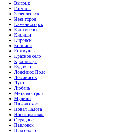
Высоцк
Гатчина
Зеленогорск
Ивангород
Каменногорск
Кингисепп
Кириши
Кировск
Колпино
Коммунар
Красное село
Кронштадт
Кудрово
Лодейное Поле
Ломоносов
Луга
Любань
Металлострой
Мурино
Никольское
Новая Ладога
Новосаратовка
Отрадное
Павловск
Парголово