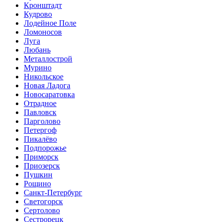
Кронштадт
Кудрово
Лодейное Поле
Ломоносов
Луга
Любань
Металлострой
Мурино
Никольское
Новая Ладога
Новосаратовка
Отрадное
Павловск
Парголово
Петергоф
Пикалёво
Подпорожье
Приморск
Приозерск
Пушкин
Рощино
Санкт-Петербург
Светогорск
Сертолово
Сестрорецк