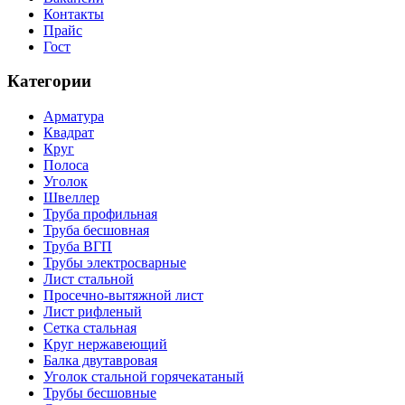
Контакты
Прайс
Гост
Категории
Арматура
Квадрат
Круг
Полоса
Уголок
Швеллер
Труба профильная
Труба бесшовная
Труба ВГП
Трубы электросварные
Лист стальной
Просечно-вытяжной лист
Лист рифленый
Сетка стальная
Круг нержавеющий
Балка двутавровая
Уголок стальной горячекатаный
Трубы бесшовные