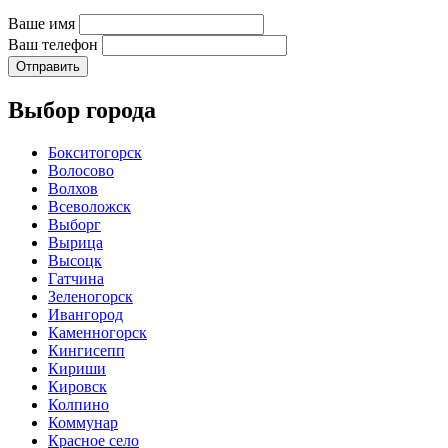
Ваше имя
Ваш телефон
Отправить
Выбор города
Бокситогорск
Волосово
Волхов
Всеволожск
Выборг
Вырица
Высоцк
Гатчина
Зеленогорск
Ивангород
Каменногорск
Кингисепп
Кириши
Кировск
Колпино
Коммунар
Красное село