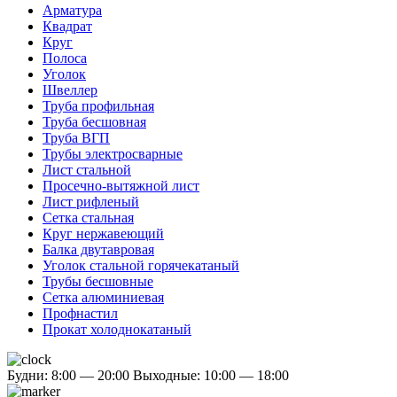
Арматура
Квадрат
Круг
Полоса
Уголок
Швеллер
Труба профильная
Труба бесшовная
Труба ВГП
Трубы электросварные
Лист стальной
Просечно-вытяжной лист
Лист рифленый
Сетка стальная
Круг нержавеющий
Балка двутавровая
Уголок стальной горячекатаный
Трубы бесшовные
Сетка алюминиевая
Профнастил
Прокат холоднокатаный
Будни: 8:00 — 20:00
Выходные: 10:00 — 18:00