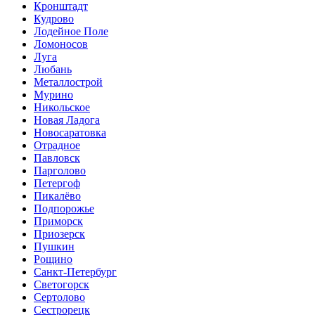
Кронштадт
Кудрово
Лодейное Поле
Ломоносов
Луга
Любань
Металлострой
Мурино
Никольское
Новая Ладога
Новосаратовка
Отрадное
Павловск
Парголово
Петергоф
Пикалёво
Подпорожье
Приморск
Приозерск
Пушкин
Рощино
Санкт-Петербург
Светогорск
Сертолово
Сестрорецк