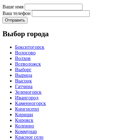
Ваше имя
Ваш телефон
Отправить
Выбор города
Бокситогорск
Волосово
Волхов
Всеволожск
Выборг
Вырица
Высоцк
Гатчина
Зеленогорск
Ивангород
Каменногорск
Кингисепп
Кириши
Кировск
Колпино
Коммунар
Красное село