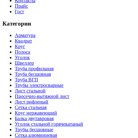
Контакты
Прайс
Гост
Категории
Арматура
Квадрат
Круг
Полоса
Уголок
Швеллер
Труба профильная
Труба бесшовная
Труба ВГП
Трубы электросварные
Лист стальной
Просечно-вытяжной лист
Лист рифленый
Сетка стальная
Круг нержавеющий
Балка двутавровая
Уголок стальной горячекатаный
Трубы бесшовные
Сетка алюминиевая