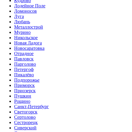
Кудрово
Лодейное Поле
Ломоносов
Луга
Любань
Металлострой
Мурино
Никольское
Новая Ладога
Новосаратовка
Отрадное
Павловск
Парголово
Петергоф
Пикалёво
Подпорожье
Приморск
Приозерск
Пушкин
Рощино
Санкт-Петербург
Светогорск
Сертолово
Сестрорецк
Сиверский