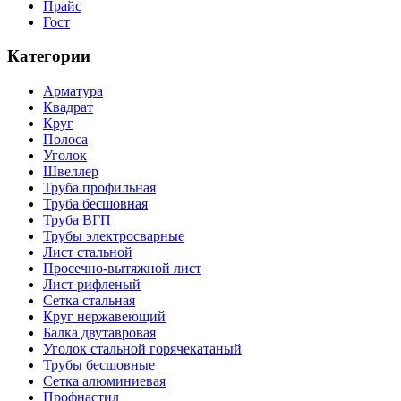
Прайс
Гост
Категории
Арматура
Квадрат
Круг
Полоса
Уголок
Швеллер
Труба профильная
Труба бесшовная
Труба ВГП
Трубы электросварные
Лист стальной
Просечно-вытяжной лист
Лист рифленый
Сетка стальная
Круг нержавеющий
Балка двутавровая
Уголок стальной горячекатаный
Трубы бесшовные
Сетка алюминиевая
Профнастил