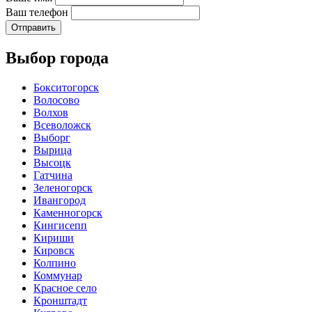
Ваш телефон
Отправить
Выбор города
Бокситогорск
Волосово
Волхов
Всеволожск
Выборг
Вырица
Высоцк
Гатчина
Зеленогорск
Ивангород
Каменногорск
Кингисепп
Кириши
Кировск
Колпино
Коммунар
Красное село
Кронштадт